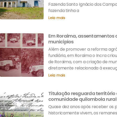
Fazenda Santo Ignácio dos Campos 
fazenda tinha a
Leia mais
Em Roraima, assentamentos d
municípios
Além de promover a reforma agrá
fundiária, em Roraima o Incra crio
de Roraima, com a criação de muni
diretamente relacionada à execu
Leia mais
Titulação resguarda território
comunidade quilombola rural 
Quase dez anos após receber os pr
historicamente vivem, os remane