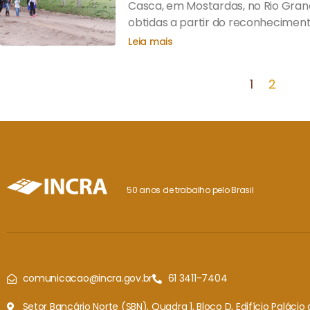
Casca, em Mostardas, no Rio Grand
obtidas a partir do reconhecimento
Leia mais
1
2
50 anos de trabalho pelo Brasil
comunicacao@incra.gov.br
61 3411-7404
Setor Bancário Norte (SBN), Quadra 1, Bloco D, Edifício Paláci