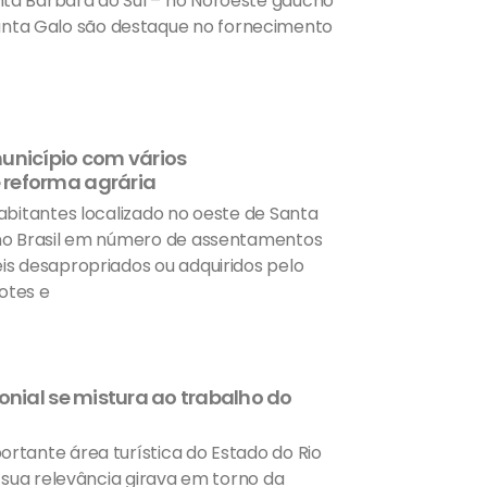
nta Bárbara do Sul – no Noroeste gaúcho
nta Galo são destaque no fornecimento
unicípio com vários
 reforma agrária
habitantes localizado no oeste de Santa
s no Brasil em número de assentamentos
eis desapropriados ou adquiridos pelo
otes e
onial se mistura ao trabalho do
ortante área turística do Estado do Rio
, sua relevância girava em torno da