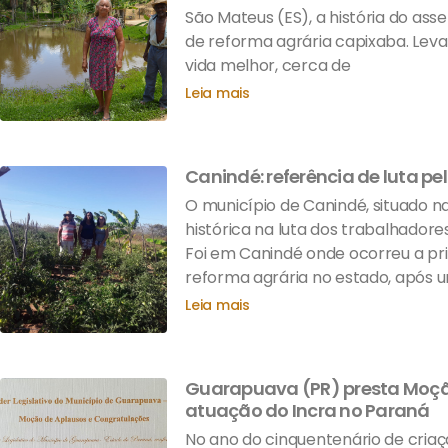
São Mateus (ES), a história do as
de reforma agrária capixaba. Lev
vida melhor, cerca de
Leia mais
Canindé: referência de luta p
O município de Canindé, situado na
histórica na luta dos trabalhadore
Foi em Canindé onde ocorreu a pr
reforma agrária no estado, após 
Leia mais
Guarapuava (PR) presta Moçã
atuação do Incra no Paraná
No ano do cinquentenário de criaç