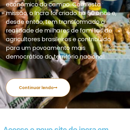
econômico do campo. Com esta
missão, o Incra foi criado há 50 anos e,
desde então, tem transformado a
realidade de milhares de famílias de
agricultores brasileiros e contribuído
para um povoamento mais
democrático do território nacional.
Continuar lendo
Acesse o novo site do incra em