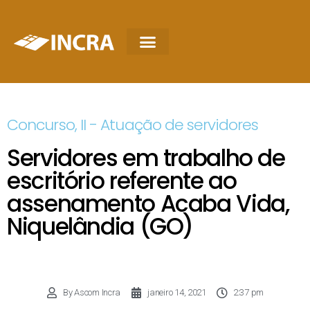
Concurso
,
II - Atuação de servidores
Servidores em trabalho de
escritório referente ao
assenamento Acaba Vida,
Niquelândia (GO)
By
Ascom Incra
janeiro 14, 2021
2:37 pm