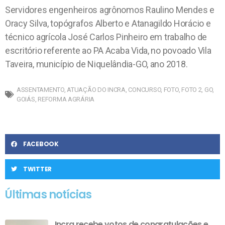
Servidores engenheiros agrônomos Raulino Mendes e
Oracy Silva, topógrafos Alberto e Atanagildo Horácio e
técnico agrícola José Carlos Pinheiro em trabalho de
escritório referente ao PA Acaba Vida, no povoado Vila
Taveira, município de Niquelândia-GO, ano 2018.
ASSENTAMENTO
,
ATUAÇÃO DO INCRA
,
CONCURSO
,
FOTO
,
FOTO 2
,
GO
,
GOIÁS
,
REFORMA AGRÁRIA
FACEBOOK
TWITTER
Últimas notícias
Incra recebe votos de congratulações e