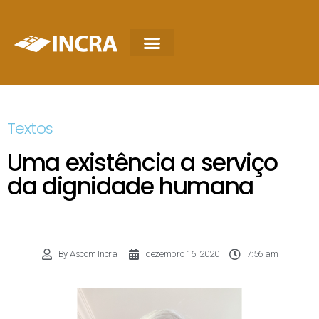
Textos
Uma existência a serviço
da dignidade humana
By
Ascom Incra
dezembro 16, 2020
7:56 am