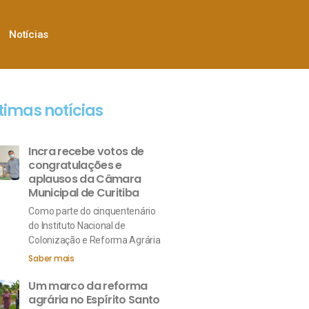
Notícias
timas notícias
Incra recebe votos de
congratulações e
aplausos da Câmara
Municipal de Curitiba
Como parte do cinquentenário
do Instituto Nacional de
Colonização e Reforma Agrária
Saber mais
Um marco da reforma
agrária no Espírito Santo