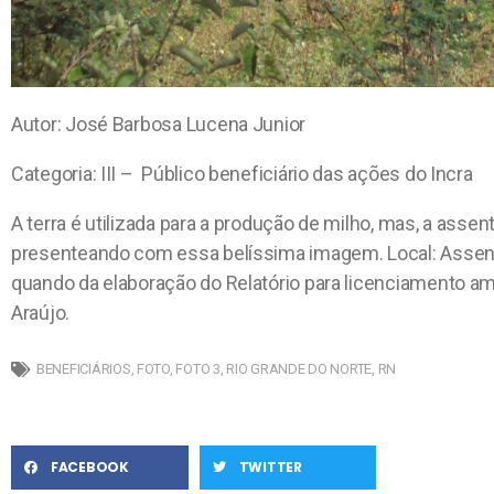
Autor: José Barbosa Lucena Junior
Categoria: III – Público beneficiário das ações do Incra
A terra é utilizada para a produção de milho, mas, a asse
presenteando com essa belíssima imagem. Local: Assen
quando da elaboração do Relatório para licenciamento a
Araújo.
BENEFICIÁRIOS
,
FOTO
,
FOTO 3
,
RIO GRANDE DO NORTE
,
RN
FACEBOOK
TWITTER