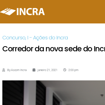
Concurso
,
I - Ações do Incra
Corredor da nova sede do In
By
Ascom Incra
janeiro 21, 2021
2:00 pm