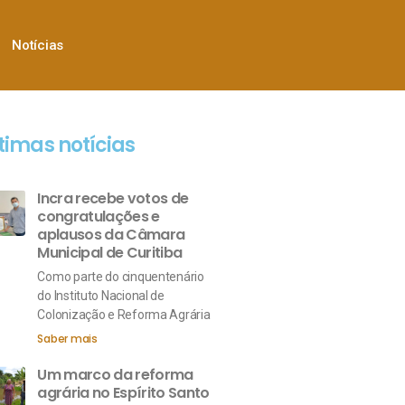
Notícias
timas notícias
Incra recebe votos de
congratulações e
aplausos da Câmara
Municipal de Curitiba
Como parte do cinquentenário
do Instituto Nacional de
Colonização e Reforma Agrária
Saber mais
Um marco da reforma
agrária no Espírito Santo