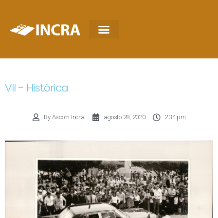
VII - Histórica
By
Ascom Incra
agosto 28, 2020
2:34 pm