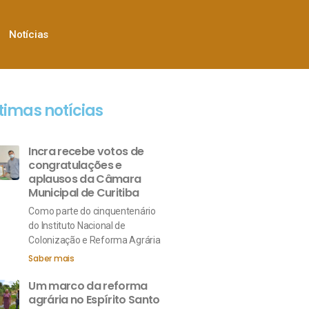
Notícias
timas notícias
Incra recebe votos de
congratulações e
aplausos da Câmara
Municipal de Curitiba
Como parte do cinquentenário
do Instituto Nacional de
Colonização e Reforma Agrária
Saber mais
Um marco da reforma
agrária no Espírito Santo