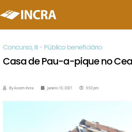
Concurso
,
III - Público beneficiário
Casa de Pau-a-pique no Cea
By
Ascom Incra
janeiro 13, 2021
5:52 pm